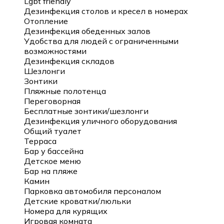
Lgbt friendly
Дезинфекция столов и кресел в номерах
Отопление
Дезинфекция обеденных залов
Удобства для людей с ограниченными
возможностями
Дезинфекция складов
Шезлонги
Зонтики
Пляжные полотенца
Переговорная
Бесплатные зонтики/шезлонги
Дезинфекция уличного оборудования
Общий туалет
Терраса
Бар у бассейна
Детское меню
Бар на пляже
Камин
Парковка автомобиля персоналом
Детские кроватки/люльки
Номера для курящих
Игровая комната