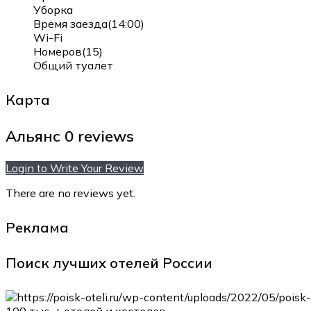
Уборка
Время заезда(14:00)
Wi-Fi
Номеров(15)
Общий туалет
Карта
Альянс
0 reviews
Login to Write Your Review
There are no reviews yet.
Реклама
Поиск лучших отелей России
100 тыс. +
отелей и хостелов